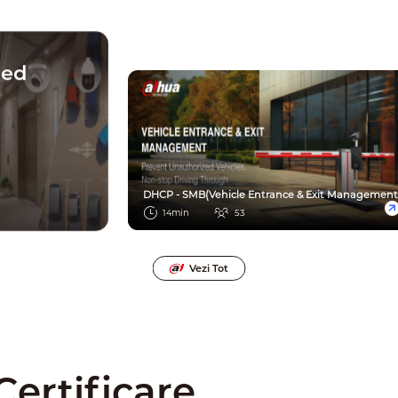
red
DHCP - SMB(Vehicle Entrance & Exit Management
14min
53
Vezi Tot
ertificare