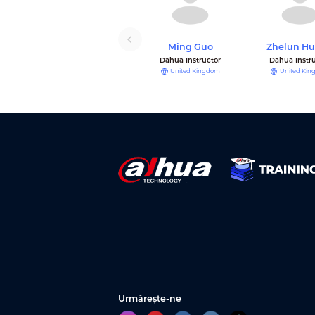
Ming Guo
Zhelun H
Dahua Instructor
Dahua Instr
United Kingdom
United Ki
Urmărește-ne