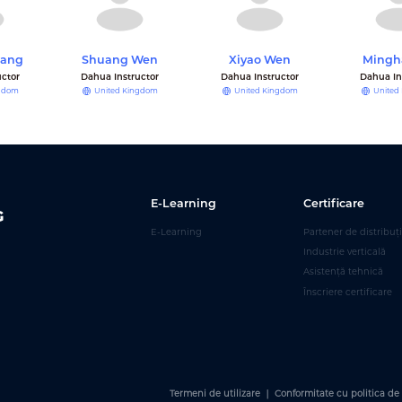
uang
Shuang Wen
Xiyao Wen
Mingh
uctor
Dahua Instructor
Dahua Instructor
Dahua In
ngdom
United Kingdom
United Kingdom
United
E-Learning
Certificare
E-Learning
Partener de distribuț
Industrie verticală
Asistență tehnică
Înscriere certificare
Termeni de utilizare
｜
Conformitate cu politica de 