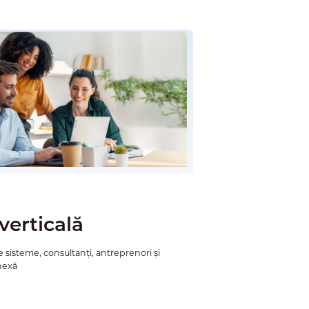
verticală
 sisteme, consultanți, antreprenori și
nexă​