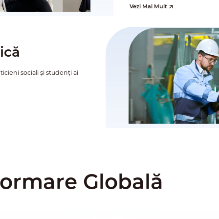
Vezi Mai Mult
ică
cieni sociali și studenți ai
Formare Globală