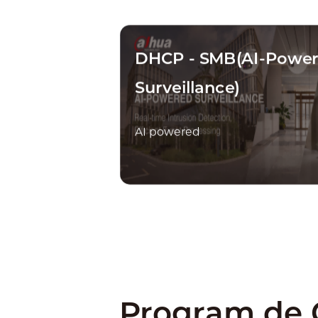
DHCP - SMB(AI-Powe
Surveillance)
AI powered
13min
264
Program de C