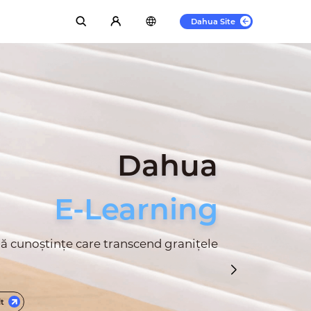
Dahua Site
Dahua
E-Learning
 cunoștințe care transcend granițele
lt